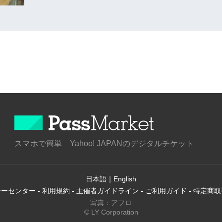
スマホで簡単 Yahoo! JAPANのデジタルチケット
日本語
｜
English
シーセンター
-
利用規約
-
主催者ガイドライン
-
ご利用ガイド
-
特定商取
写真：アフロ
© LY Corporation