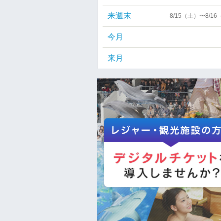
来週末
8/15（土）〜8/1
今月
来月