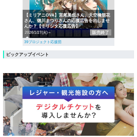
【ミリアニOVA】宮尾美也さん、天空橋朋花
さん、徳川まつりさんの応援広告を出しませ
んか？【ミリシタ応援広告】
販売終了
2026/1/27(火)～
39プロジェクト応援団
ピックアップイベント