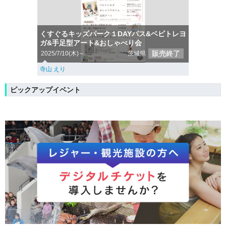
くすぐるキッズパーク１DAYパス&ベビトレヨ
ガ&手足型アート&おしゃべり会
販売終了
2025/7/10(木)～
茨城県
寺山 えり
ピックアップイベント