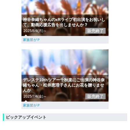
神谷奈緒ちゃんのxRライブ初出演をお祝いし
て、動画応援広告を出しませんか？
販売終了
2025/8/4(月)～
家族皆がＰ
デレステ10thツアー千秋楽にご出演の神谷奈
緒ちゃん・松井恵理子さんにお花を贈りませ
んか
販売終了
2025/7/4(金)～
家族皆がＰ
ピックアップイベント