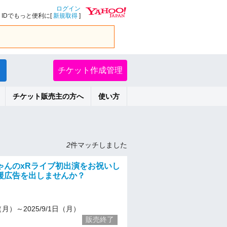
ログイン
IDでもっと便利に[
新規取得
]
チケット作成管理
チケット販売主の方へ
使い方
2
件マッチしました
ゃんのxRライブ初出演をお祝いし
援広告を出しませんか？
4（月）～2025/9/1日（月）
販売終了