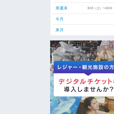
来週末
8/15（土）〜8/1
今月
来月