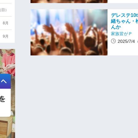
6（日）
デレステ10
緒ちゃん・
8月
んか
家族皆がＰ
9月
2025/7/