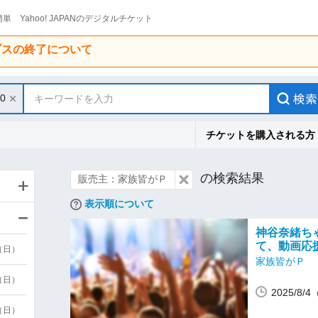
単 Yahoo! JAPANのデジタルチケット
ービスの終了について
10
キーワードを入力
チケットを購入される方
の検索結果
販売主：家族皆がＰ
表示順について
神谷奈緒ち
て、動画応
9（日）
家族皆がＰ
9（日）
2025/8/
6（日）