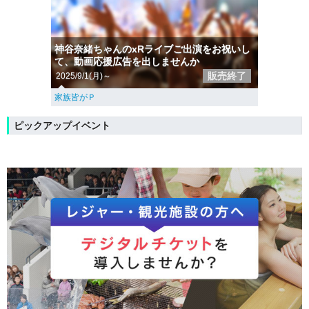
神谷奈緒ちゃんのxRライブご出演をお祝いし
て、動画応援広告を出しませんか
販売終了
2025/9/1(月)～
家族皆がＰ
ピックアップイベント