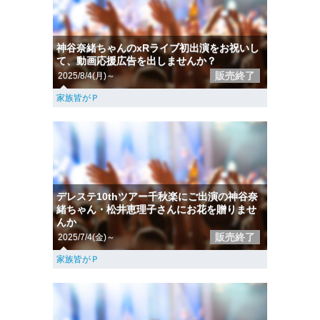
神谷奈緒ちゃんのxRライブ初出演をお祝いし
て、動画応援広告を出しませんか？
販売終了
2025/8/4(月)～
家族皆がＰ
デレステ10thツアー千秋楽にご出演の神谷奈
緒ちゃん・松井恵理子さんにお花を贈りませ
んか
販売終了
2025/7/4(金)～
家族皆がＰ