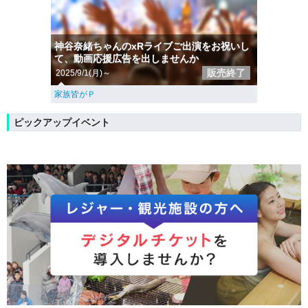
神谷奈緒ちゃんのxRライブご出演をお祝いし
て、動画応援広告を出しませんか
販売終了
2025/9/1(月)～
家族皆がＰ
ピックアップイベント