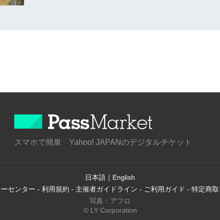
スマホで簡単 Yahoo! JAPANのデジタルチケット
日本語
｜
English
シーセンター
-
利用規約
-
主催者ガイドライン
-
ご利用ガイド
-
特定商取
写真：アフロ
© LY Corporation