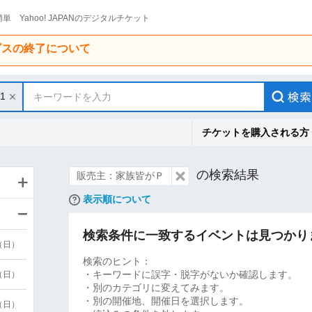
単 Yahoo! JAPANのデジタルチケット
ービスの終了について
31
キーワードを入力
チケットを購入される方
の検索結果
販売主：家族皆がＰ
表示順について
検索条件に一致するイベントは見つかり
9（日）
検索のヒント：
・キーワードに誤字・脱字がないか確認します。
9（日）
・別のカテゴリに変えてみます。
・別の開催地、開催日を選択します。
6（日）