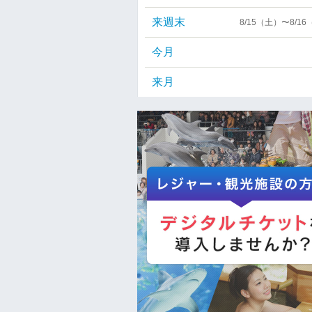
来週末
8/15（土）〜8/1
今月
来月