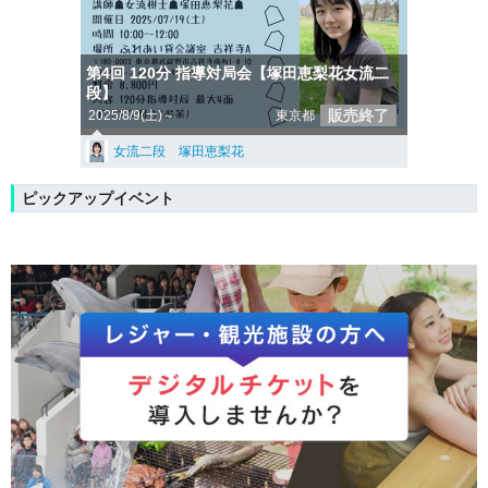
第4回 120分 指導対局会【塚田恵梨花女流二
段】
販売終了
2025/8/9(土)～
東京都
女流二段 塚田恵梨花
ピックアップイベント