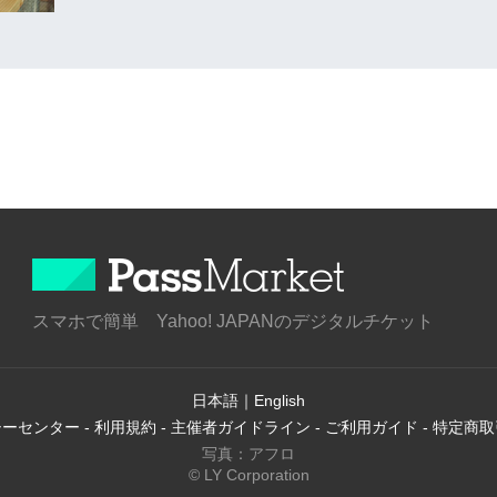
スマホで簡単 Yahoo! JAPANのデジタルチケット
日本語
｜
English
シーセンター
-
利用規約
-
主催者ガイドライン
-
ご利用ガイド
-
特定商取
写真：アフロ
© LY Corporation