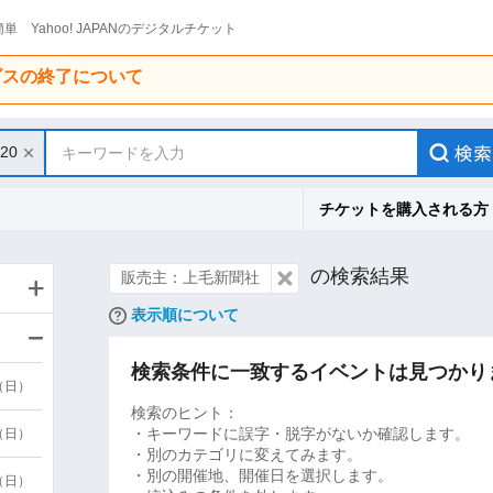
単 Yahoo! JAPANのデジタルチケット
ービスの終了について
/20
キーワードを入力
チケットを購入される方
の検索結果
販売主：上毛新聞社
表示順について
検索条件に一致するイベントは見つかり
9（日）
検索のヒント：
・キーワードに誤字・脱字がないか確認します。
9（日）
・別のカテゴリに変えてみます。
・別の開催地、開催日を選択します。
6（日）