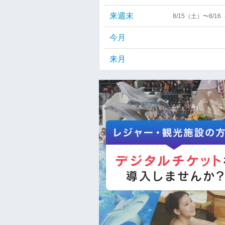
来週末
8/15（土）〜8/1
今月
来月