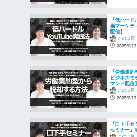
『低ハードル
画マーケテ
配信】
このは屋
2025/6/
『労働集約
ビジネスモ
マンド配信
このは屋
2025/6/
『口下手セ
セミナー』
このは屋