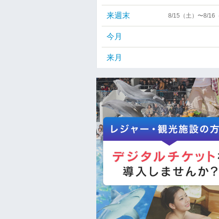
来週末
8/15（土）〜8/1
今月
来月