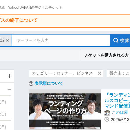
単 Yahoo! JAPANのデジタルチケット
ービスの終了について
/22
キーワードを入力
チケットを購入される方
カテゴリー：セミナー、ビジネス
販売主：こ
表示順について
『ランディ
ルスコピー
9（日）
マンド配信
このは屋
9（日）
2025/6/
6（日）