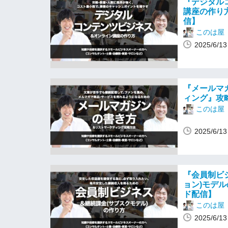
『デジタル
講座の作り
信】
このは屋
2025/6/
『メールマ
ィング』攻
このは屋
2025/6/
『会員制ビ
ョン)モデ
ド配信】
このは屋
2025/6/