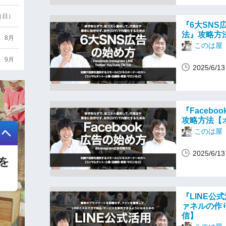
6（日）
『6大SN
法』攻略方
8月
このは屋
9月
2025/6/
『Facebo
攻略方法【
このは屋
2025/6/
『LINE公
ァネルの作
信】