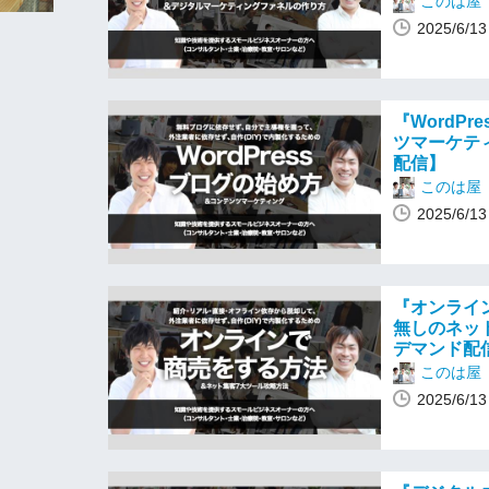
このは屋
2025/6/
『WordP
ツマーケテ
配信】
このは屋
2025/6/
『オンライン
無しのネッ
デマンド配
このは屋
2025/6/