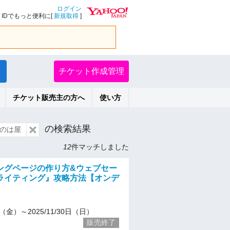
ログイン
IDでもっと便利に[
新規取得
]
チケット作成管理
チケット販売主の方へ
使い方
の検索結果
のは屋
12
件マッチしました
ングページの作り方&ウェブセー
ライティング』攻略方法【オンデ
】
13（金）～2025/11/30日（日）
販売終了