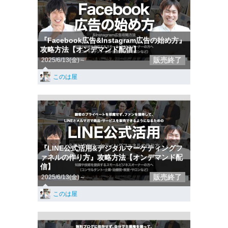
『Facebook広告&Instagram広告の始め方』
攻略方法【オンデマンド配信】
販売終了
2025/6/13(金)～
このは屋
『LINE公式活用&デジタルマーケティングフ
ァネルの作り方』攻略方法【オンデマンド配
信】
販売終了
2025/6/13(金)～
このは屋