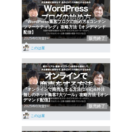
『WordPress集客ブログの始め方&コンテン
ツマーケティング』攻略方法【オンデマンド
配信】
販売終了
2025/6/13(金)～
このは屋
『オンラインで商売をする方法(DX化)&外注
無しのネット集客7大ツール』攻略方法【オン
デマンド配信】
販売終了
2025/6/13(金)～
このは屋