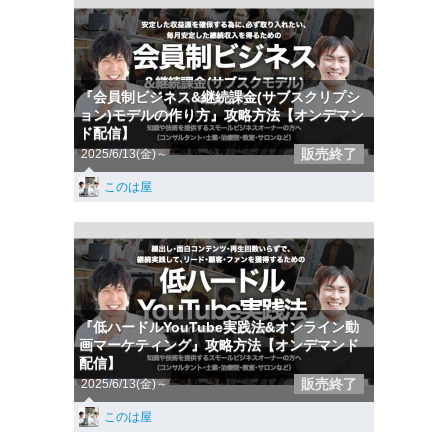
『会員制ビジネス&継続課金(サブスクリプシ
ョン)モデルの作り方』攻略方法【オンデマン
ド配信】
販売終了
2025/6/13(金)～
このは屋
『低ハードルYouTube実践法&オンライン動
画マーケティング』攻略方法【オンデマンド
配信】
販売終了
2025/6/13(金)～
このは屋