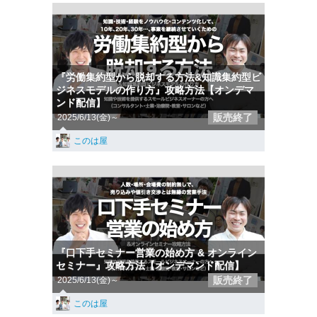
『労働集約型から脱却する方法&知識集約型ビ
ジネスモデルの作り方』攻略方法【オンデマ
ンド配信】
販売終了
2025/6/13(金)～
このは屋
『口下手セミナー営業の始め方 & オンライン
セミナー』攻略方法【オンデマンド配信】
販売終了
2025/6/13(金)～
このは屋