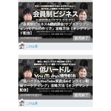
『会員制ビジネス&継続課金(サブスクリプシ
ョン)モデルの作り方』攻略方法【オンデマン
ド配信】
販売終了
2025/6/13(金)～
このは屋
『低ハードルYouTube実践法&オンライン動
画マーケティング』攻略方法【オンデマンド
配信】
販売終了
2025/6/13(金)～
このは屋