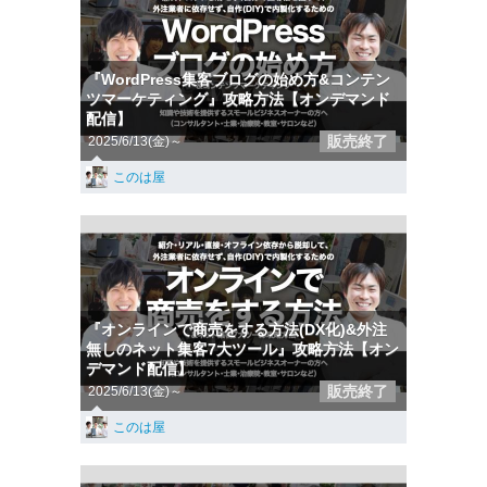
『WordPress集客ブログの始め方&コンテン
ツマーケティング』攻略方法【オンデマンド
配信】
販売終了
2025/6/13(金)～
このは屋
『オンラインで商売をする方法(DX化)&外注
無しのネット集客7大ツール』攻略方法【オン
デマンド配信】
販売終了
2025/6/13(金)～
このは屋