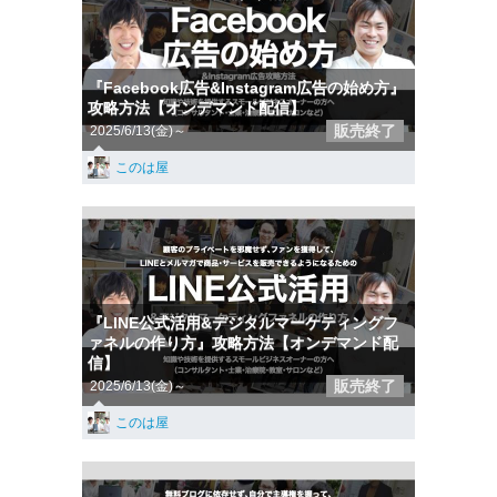
『Facebook広告&Instagram広告の始め方』
攻略方法【オンデマンド配信】
販売終了
2025/6/13(金)～
このは屋
『LINE公式活用&デジタルマーケティングフ
ァネルの作り方』攻略方法【オンデマンド配
信】
販売終了
2025/6/13(金)～
このは屋