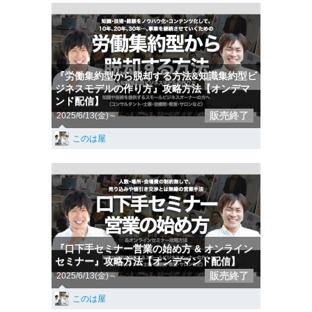
『労働集約型から脱却する方法&知識集約型ビ
ジネスモデルの作り方』攻略方法【オンデマ
ンド配信】
販売終了
2025/6/13(金)～
このは屋
『口下手セミナー営業の始め方 & オンライン
セミナー』攻略方法【オンデマンド配信】
販売終了
2025/6/13(金)～
このは屋