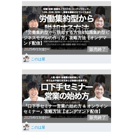
『労働集約型から脱却する方法&知識集約型ビ
ジネスモデルの作り方』攻略方法【オンデマ
ンド配信】
販売終了
2025/6/13(金)～
このは屋
『口下手セミナー営業の始め方 & オンライン
セミナー』攻略方法【オンデマンド配信】
販売終了
2025/6/13(金)～
このは屋