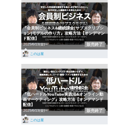
『会員制ビジネス&継続課金(サブスクリプシ
ョン)モデルの作り方』攻略方法【オンデマン
ド配信】
販売終了
2025/6/13(金)～
このは屋
『低ハードルYouTube実践法&オンライン動
画マーケティング』攻略方法【オンデマンド
配信】
販売終了
2025/6/13(金)～
このは屋