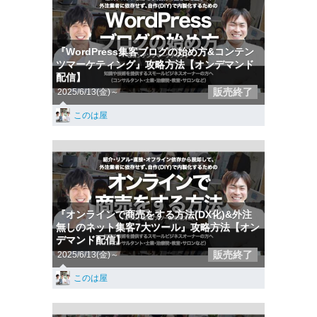
『WordPress集客ブログの始め方&コンテン
ツマーケティング』攻略方法【オンデマンド
配信】
販売終了
2025/6/13(金)～
このは屋
『オンラインで商売をする方法(DX化)&外注
無しのネット集客7大ツール』攻略方法【オン
デマンド配信】
販売終了
2025/6/13(金)～
このは屋