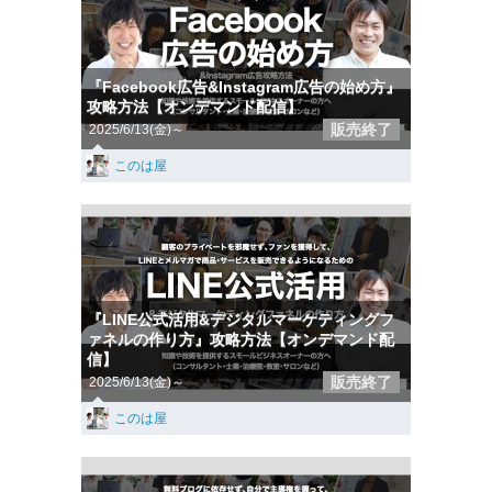
『Facebook広告&Instagram広告の始め方』
攻略方法【オンデマンド配信】
販売終了
2025/6/13(金)～
このは屋
『LINE公式活用&デジタルマーケティングフ
ァネルの作り方』攻略方法【オンデマンド配
信】
販売終了
2025/6/13(金)～
このは屋