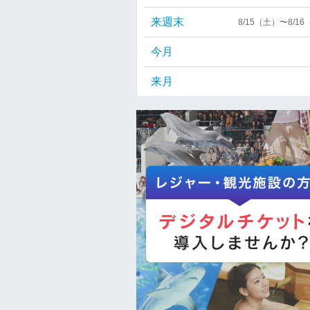
来週末
8/15（土）〜8/1
今月
来月