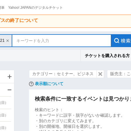
単 Yahoo! JAPANのデジタルチケット
ービスの終了について
/21
キーワードを入力
チケットを購入される方
カテゴリー：セミナー、ビジネス
販売主：こ
表示順について
検索条件に一致するイベントは見つかり
9（日）
検索のヒント：
・キーワードに誤字・脱字がないか確認します。
9（日）
・別のカテゴリに変えてみます。
・別の開催地、開催日を選択します。
6（日）