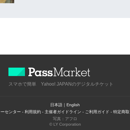
スマホで簡単 Yahoo! JAPANのデジタルチケット
日本語
｜
English
シーセンター
-
利用規約
-
主催者ガイドライン
-
ご利用ガイド
-
特定商取
写真：アフロ
© LY Corporation