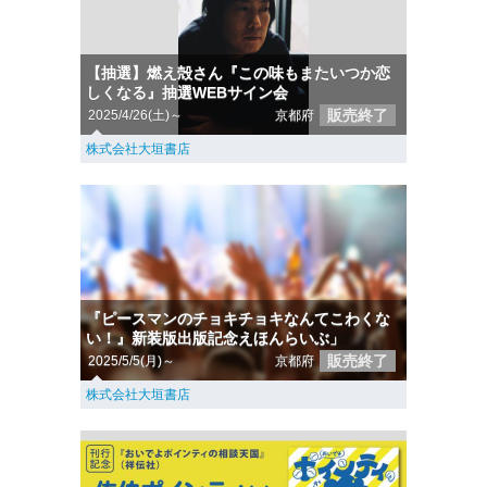
【抽選】燃え殻さん『この味もまたいつか恋
しくなる』抽選WEBサイン会
販売終了
2025/4/26(土)～
京都府
株式会社大垣書店
『ピースマンのチョキチョキなんてこわくな
い！』新装版出版記念えほんらいぶ」
販売終了
2025/5/5(月)～
京都府
株式会社大垣書店