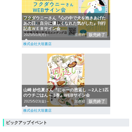
フクダウニーさん『心の中で犬を抱きあげた
あの日、自分に優しくなれた気がした』刊行
記念ＷＥＢサイン会
販売終了
2025/5/19(月)～
京都府
株式会社大垣書店
山崎 紗也夏さん『にゃーの恩返し ～2人と1匹
のウチごはん～ 3巻』WEBサイン会
販売終了
2025/5/23(金)～
京都府
株式会社大垣書店
ピックアップイベント