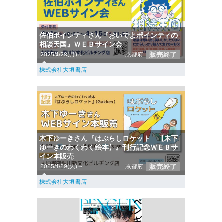
佐伯ポインティさん『おいでよポインティの
相談天国』ＷＥＢサイン会
販売終了
2025/4/28(月)～
京都府
株式会社大垣書店
木下ゆーきさん『はぶらしロケット 【木下
ゆーきのわくわく絵本】』刊行記念ＷＥＢサ
イン本販売
販売終了
2025/4/29(火)～
京都府
株式会社大垣書店