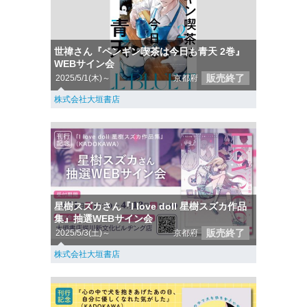
世禕さん『ペンギン喫茶は今日も青天 2巻』
WEBサイン会
販売終了
2025/5/1(木)～
京都府
株式会社大垣書店
星樹スズカさん『I love doll 星樹スズカ作品
集』抽選WEBサイン会
販売終了
2025/5/3(土)～
京都府
株式会社大垣書店