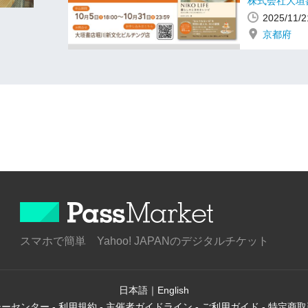
株式会社大垣
2025/1
京都府
スマホで簡単 Yahoo! JAPANのデジタルチケット
日本語
｜
English
シーセンター
-
利用規約
-
主催者ガイドライン
-
ご利用ガイド
-
特定商取