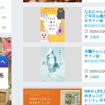
6（日）
なおにゃん
ど今日も猫
8月
Ｂサイン会
株式会社大垣
9月
2025/1
京都府
木爾チレン
サイン会
株式会社大垣
2025/1
京都府
NIKO LI
めきレシピ
ヒント』Ｗ