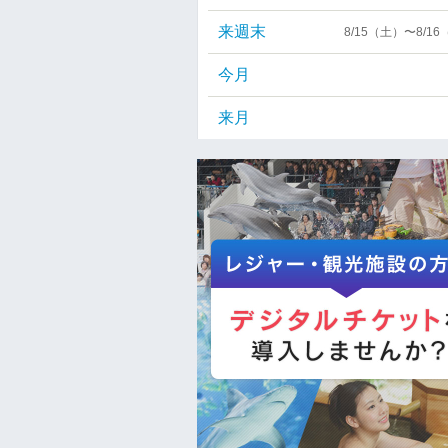
来週末
8/15（土）〜8/1
今月
来月