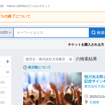
単 Yahoo! JAPANのデジタルチケット
ービスの終了について
11/23
キーワードを入力
チケットを購入される方
の検索結果
販売主：株式会社大垣書店
表示順について
恒川光太郎
記念サイン
9（日）
株式会社大垣
9（日）
2025/1
京都府
6（日）