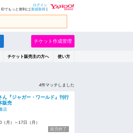
ログイン
IDでもっと便利に[
新規取得
]
チケット作成管理
チケット販売主の方へ
使い方
4
件マッチしました
さん『ジャガー・ワールド』刊行
本販売
書店
1/10（月）～17日（月）
販売終了