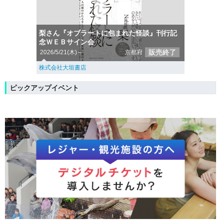
梨さん『オブラートに包まれた怪談』刊行記
念ＷＥＢサイン会
販売終了
2026/5/21(木)～
京都府
株式会社大垣書店
ピックアップイベント