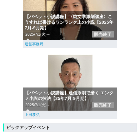
【バベット小説講座】〈純文学添削講座〉こ
うすれば書けるワンランク上の小説【2025年
7月-9月期】
販売終了
2025/7/1(火)～
運営事務局
【バベット小説講座】通信添削で磨く エンタ
メ小説の技法【25年7月-9月期】
販売終了
2025/7/1(火)～
上田恭弘
ピックアップイベント