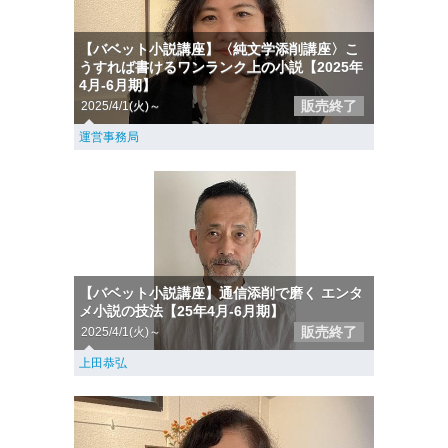
【バベット小説講座】〈純文学添削講座〉こ
うすれば書けるワンランク上の小説【2025年
4月-6月期】
販売終了
2025/4/1(火)～
運営事務局
【バベット小説講座】通信添削で磨く エンタ
メ小説の技法【25年4月-6月期】
販売終了
2025/4/1(火)～
上田恭弘