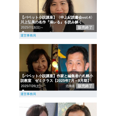
【バベット小説講座】〈中上紀読書会vol.4〉
川上弘美の名作『溺レる』を読み解く
販売終了
2025/7/13(日)～
運営事務局
【バベット小説講座】作家と編集者の札幌小
説教室 ゼミクラス【2025年7月－9月期】
販売終了
2025/7/26(土)～
北海道
運営事務局