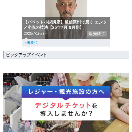
【バベット小説講座】通信添削で磨く エンタ
メ小説の技法【25年7月-9月期】
販売終了
2025/7/1(火)～
上田恭弘
ピックアップイベント