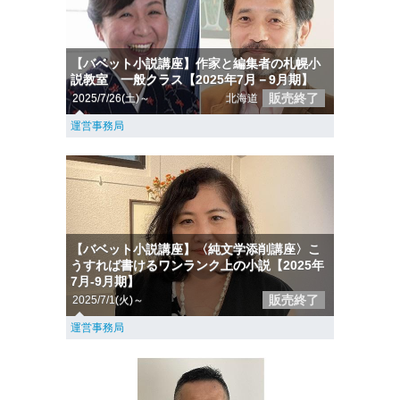
【バベット小説講座】作家と編集者の札幌小
説教室 一般クラス【2025年7月－9月期】
販売終了
2025/7/26(土)～
北海道
運営事務局
【バベット小説講座】〈純文学添削講座〉こ
うすれば書けるワンランク上の小説【2025年
7月-9月期】
販売終了
2025/7/1(火)～
運営事務局