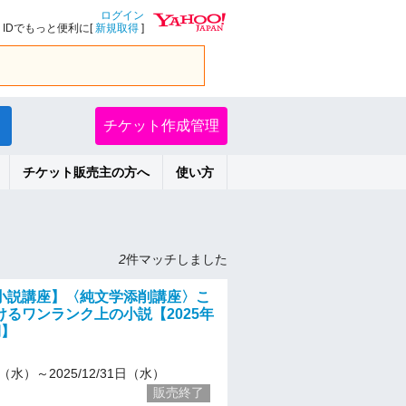
ログイン
IDでもっと便利に[
新規取得
]
チケット作成管理
チケット販売主の方へ
使い方
2
件マッチしました
小説講座】〈純文学添削講座〉こ
けるワンランク上の小説【2025年
期】
/1（水）～2025/12/31日（水）
販売終了