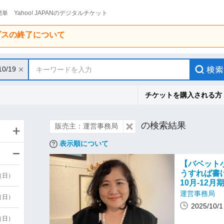
単 Yahoo! JAPANのデジタルチケット
ービスの終了について
10/19
キーワードを入力
チケットを購入される方
の検索結果
販売主：運営事務局
表示順について
【バベット
うすれば書
9（日）
10月-12月
運営事務局
9（日）
2025/10
6（日）