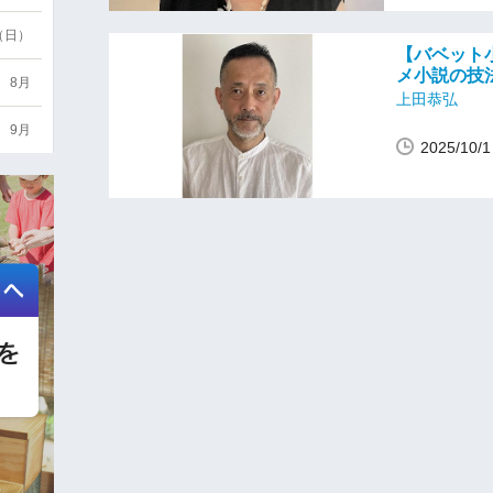
6（日）
【バベット
メ小説の技法
8月
上田恭弘
9月
2025/10