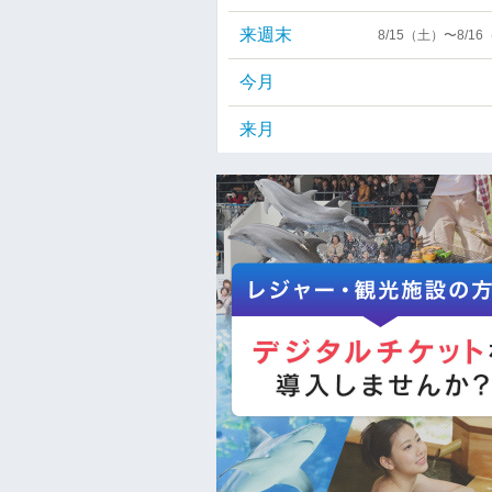
来週末
8/15（土）〜8/1
今月
来月