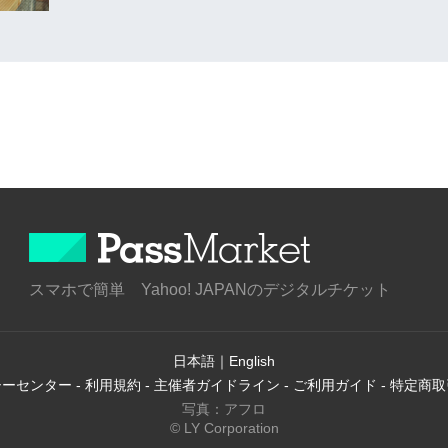
スマホで簡単 Yahoo! JAPANのデジタルチケット
日本語
｜
English
シーセンター
-
利用規約
-
主催者ガイドライン
-
ご利用ガイド
-
特定商取
写真：アフロ
© LY Corporation