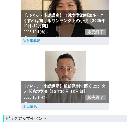
【バベット小説講座】〈純文学添削講座〉こ
うすれば書けるワンランク上の小説【2025年
10月-12月期】
販売終了
2025/10/1(水)～
運営事務局
【バベット小説講座】通信添削で磨く エンタ
メ小説の技法【25年10月-12月期】
販売終了
2025/10/1(水)～
上田恭弘
ピックアップイベント