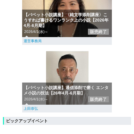
【バベット小説講座】〈純文学添削講座〉こ
うすれば書けるワンランク上の小説【2026年
4月-6月期】
販売終了
2026/4/1(水)～
運営事務局
【バベット小説講座】通信添削で磨く エンタ
メ小説の技法【26年4月-6月期】
販売終了
2026/4/1(水)～
上田恭弘
ピックアップイベント