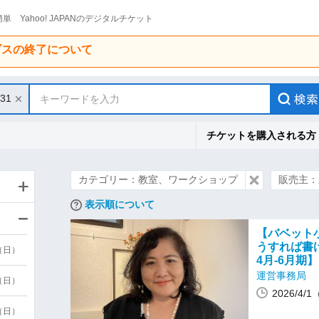
単 Yahoo! JAPANのデジタルチケット
ービスの終了について
/31
キーワードを入力
チケットを購入される方
カテゴリー：教室、ワークショップ
販売主：
表示順について
【バベット
うすれば書
9（日）
4月-6月期】
運営事務局
9（日）
2026/4/
6（日）