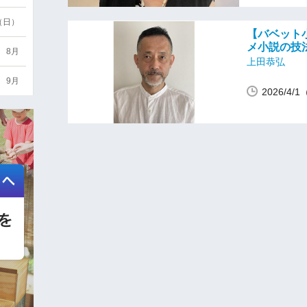
6（日）
【バベット
メ小説の技法
8月
上田恭弘
9月
2026/4/