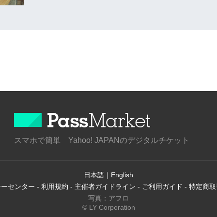
スマホで簡単 Yahoo! JAPANのデジタルチケット
日本語
｜
English
シーセンター
-
利用規約
-
主催者ガイドライン
-
ご利用ガイド
-
特定商取
写真：アフロ
© LY Corporation