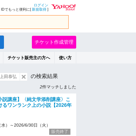
ログイン
IDでもっと便利に[
新規取得
]
チケット作成管理
チケット販売主の方へ
使い方
の検索結果
上田恭弘
2
件マッチしました
小説講座】〈純文学添削講座〉こ
けるワンランク上の小説【2026年
1（水）～2026/6/30日（火）
販売終了