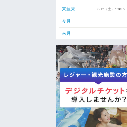
来週末
8/15（土）〜8/1
今月
来月