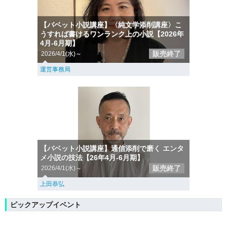
【バベット小説講座】〈純文学添削講座〉こ
うすれば書けるワンランク上の小説【2026年
4月-6月期】
販売終了
2026/4/1(水)～
運営事務局
【バベット小説講座】通信添削で磨く エンタ
メ小説の技法【26年4月-6月期】
販売終了
2026/4/1(水)～
上田恭弘
ピックアップイベント