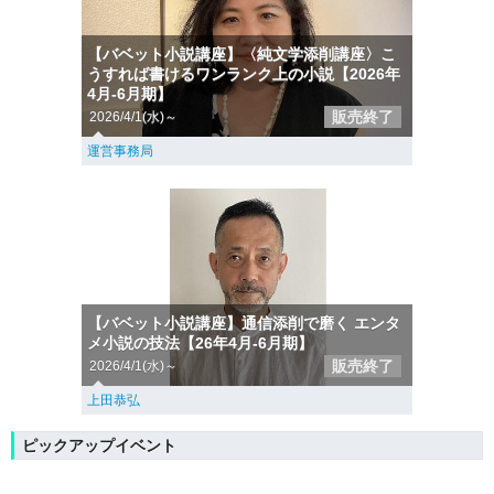
【バベット小説講座】〈純文学添削講座〉こ
うすれば書けるワンランク上の小説【2026年
4月-6月期】
販売終了
2026/4/1(水)～
運営事務局
【バベット小説講座】通信添削で磨く エンタ
メ小説の技法【26年4月-6月期】
販売終了
2026/4/1(水)～
上田恭弘
ピックアップイベント