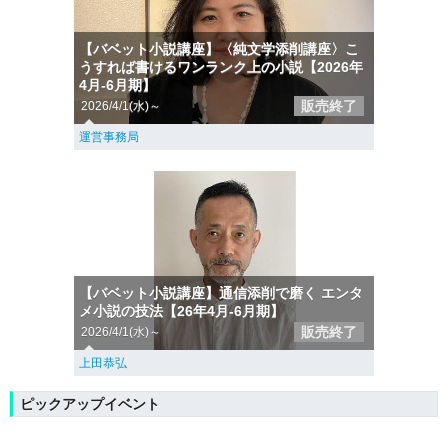
【バベット小説講座】〈純文学添削講座〉こ
うすれば書けるワンランク上の小説【2026年
4月-6月期】
販売終了
2026/4/1(水)～
運営事務局
【バベット小説講座】通信添削で磨く エンタ
メ小説の技法【26年4月-6月期】
販売終了
2026/4/1(水)～
上田恭弘
ピックアップイベント