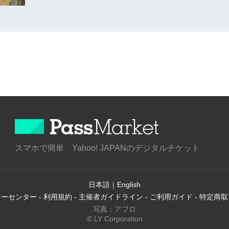
スマホで簡単 Yahoo! JAPANのデジタルチケット
日本語
｜
English
シーセンター
-
利用規約
-
主催者ガイドライン
-
ご利用ガイド
-
特定商取
写真：アフロ
© LY Corporation