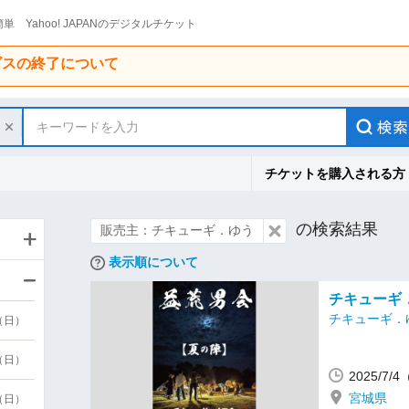
単 Yahoo! JAPANのデジタルチケット
ービスの終了について
キーワードを入力
チケットを購入される方
の検索結果
販売主：チキューギ．ゆう
表示順について
チキューギ
チキューギ．
9（日）
9（日）
2025/7
宮城県
6（日）