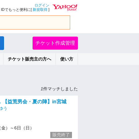
ログイン
IDでもっと便利に[
新規取得
]
チケット作成管理
チケット販売主の方へ
使い方
1
件マッチしました
．【益荒男会・夏の陣】in宮城
ゆう
/4（金）～6日（日）
販売終了