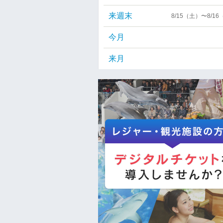
来週末
8/15（土）〜8/1
今月
来月