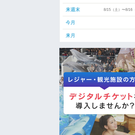
来週末
8/15（土）〜8/1
今月
来月