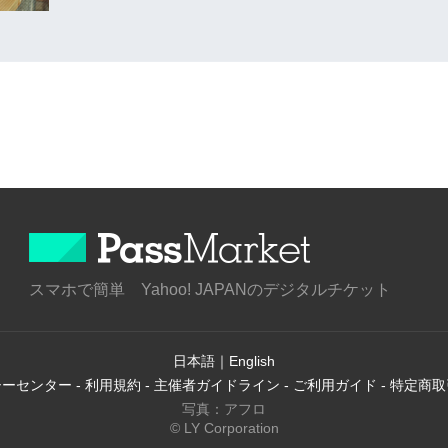
スマホで簡単 Yahoo! JAPANのデジタルチケット
日本語
｜
English
シーセンター
-
利用規約
-
主催者ガイドライン
-
ご利用ガイド
-
特定商取
写真：アフロ
© LY Corporation