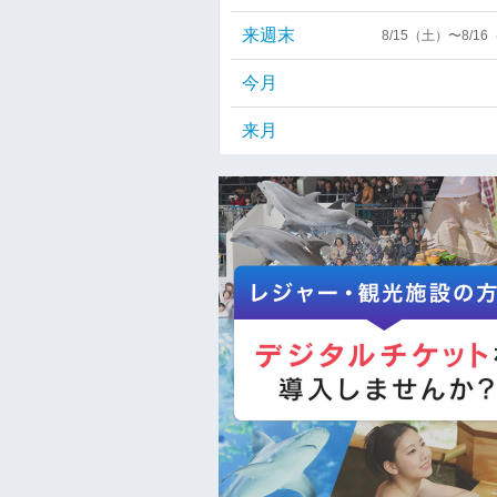
来週末
8/15（土）〜8/1
今月
来月