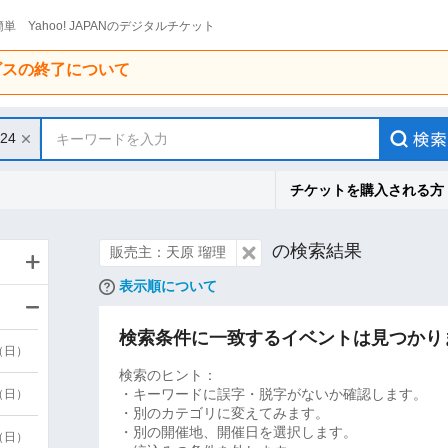
単 Yahoo! JAPANのデジタルチケット
ービスの終了について
/24
キーワードを入力
チケットを購入される方
の検索結果
販売主：天原 瑠理
表示順について
検索条件に一致するイベントは見つかり
9（日）
検索のヒント：
・キーワードに誤字・脱字がないか確認します。
9（日）
・別のカテゴリに変えてみます。
・別の開催地、開催日を選択します。
6（日）