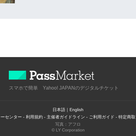
スマホで簡単 Yahoo! JAPANのデジタルチケット
日本語
｜
English
シーセンター
-
利用規約
-
主催者ガイドライン
-
ご利用ガイド
-
特定商取
写真：アフロ
© LY Corporation