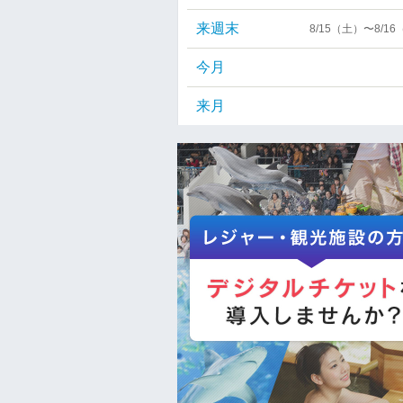
来週末
8/15（土）〜8/1
今月
来月