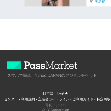
東京都
スマホで簡単 Yahoo! JAPANのデジタルチケット
日本語
｜
English
シーセンター
-
利用規約
-
主催者ガイドライン
-
ご利用ガイド
-
特定商取
写真：アフロ
© LY Corporation