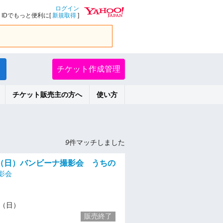
ログイン
IDでもっと便利に[
新規取得
]
チケット作成管理
チケット販売主の方へ
使い方
9
件マッチしました
（日）バンビーナ撮影会 うちの
影会
14（日）
販売終了