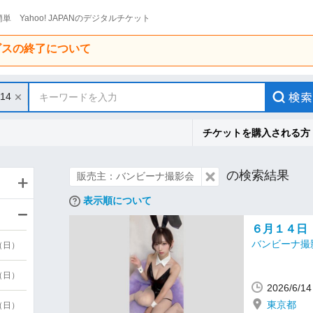
単 Yahoo! JAPANのデジタルチケット
ービスの終了について
/14
キーワードを入力
チケットを購入される方
の検索結果
販売主：バンビーナ撮影会
表示順について
６月１４日
バンビーナ撮
9（日）
9（日）
2026/6/
東京都
6（日）