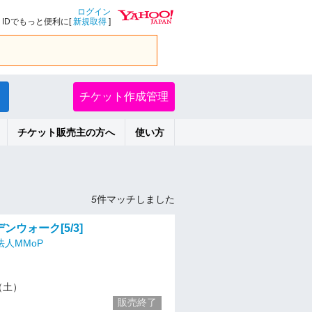
ログイン
IDでもっと便利に[
新規取得
]
チケット作成管理
チケット販売主の方へ
使い方
5
件マッチしました
ンウォーク[5/3]
人MMoP
3（土）
販売終了