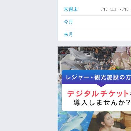
来週末
8/15（土）〜8/1
今月
来月