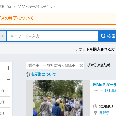
単 Yahoo! JAPANのデジタルチケット
ービスの終了について
キーワードを入力
チケットを購入される方
の検索結果
販売主：一般社団法人MMoP
表示順について
MMoPガーデ
一般社団法
9（日）
9（日）
2025/5/
長野県
6（日）