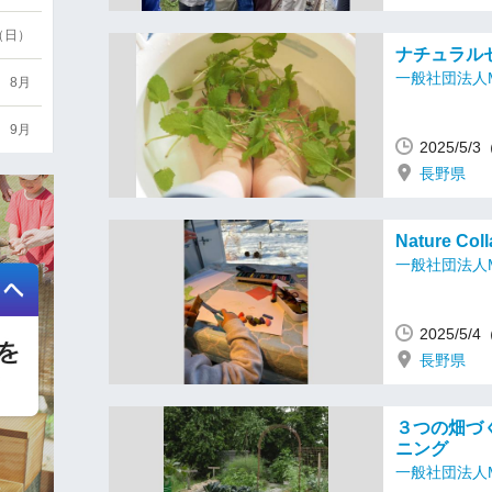
6（日）
ナチュラル
一般社団法人M
8月
9月
2025/5/
長野県
Nature Col
一般社団法人M
2025/5/
長野県
３つの畑づ
ニング
一般社団法人M