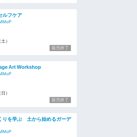
セルフケア
MoP
3（土）
販売終了
lage Art Workshop
MoP
4（日）
販売終了
くりを学ぶ 土から始めるガーデ
MoP