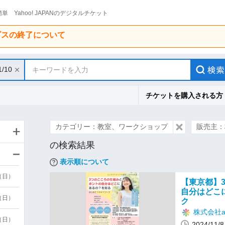
単 Yahoo! JAPANのデジタルチケット
ービスの終了について
1/10
キーワードを入力
チケットを購入される方
カテゴリー：教室、ワークショップ
販売主：株
の検索結果
表示順について
9（日）
【東京都】
自分はどこ
9（日）
ク
株式会社ai
6（日）
2024/11