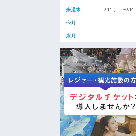
来週末
8/15（土）〜8/1
今月
来月