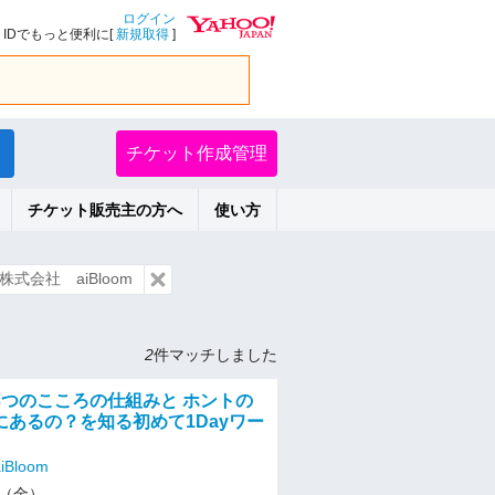
ログイン
IDでもっと便利に[
新規取得
]
チケット作成管理
チケット販売主の方へ
使い方
式会社 aiBloom
2
件マッチしました
3つのこころの仕組みと ホントの
にあるの？を知る初めて1Dayワー
Bloom
/8（金）