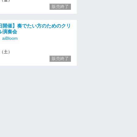
販売終了
日開催】奏でたい方のためのクリ
ル演奏会
iBloom
/9（土）
販売終了