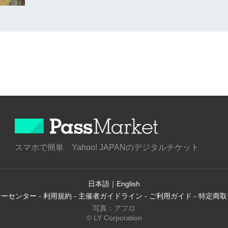
スマホで簡単 Yahoo! JAPANのデジタルチケット
日本語
｜
English
シーセンター
-
利用規約
-
主催者ガイドライン
-
ご利用ガイド
-
特定商取
写真：アフロ
© LY Corporation