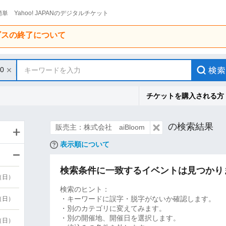
単 Yahoo! JAPANのデジタルチケット
ービスの終了について
10
キーワードを入力
チケットを購入される方
の検索結果
販売主：株式会社 aiBloom
表示順について
検索条件に一致するイベントは見つかり
9（日）
検索のヒント：
・キーワードに誤字・脱字がないか確認します。
9（日）
・別のカテゴリに変えてみます。
・別の開催地、開催日を選択します。
6（日）