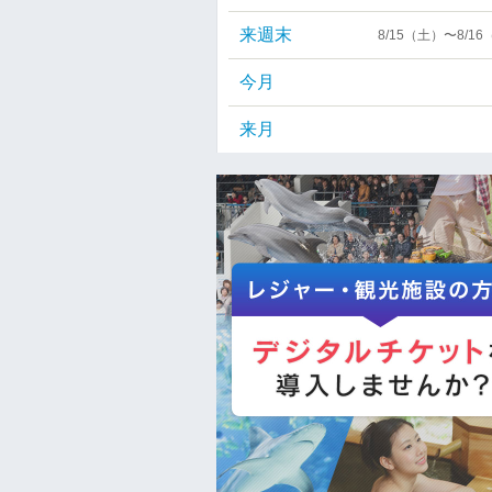
来週末
8/15（土）〜8/1
今月
来月