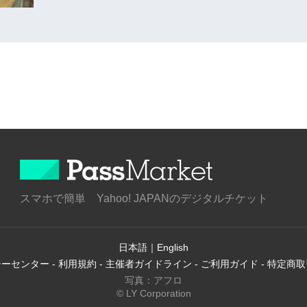
スマホで簡単 Yahoo! JAPANのデジタルチケット
日本語
｜
English
シーセンター
-
利用規約
-
主催者ガイドライン
-
ご利用ガイド
-
特定商取
写真：アフロ
© LY Corporation