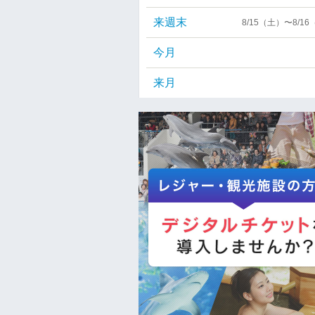
来週末
8/15（土）〜8/1
今月
来月