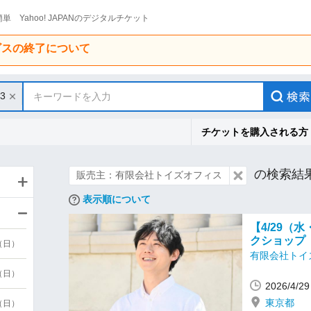
単 Yahoo! JAPANのデジタルチケット
ービスの終了について
/3
キーワードを入力
チケットを購入される方
の検索結
販売主：有限会社トイズオフィス
表示順について
【4/29（
クショップ
9（日）
有限会社トイ
9（日）
2026/4/
東京都
6（日）