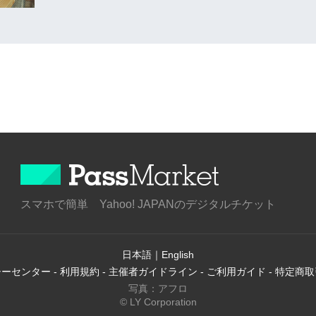
スマホで簡単 Yahoo! JAPANのデジタルチケット
日本語
｜
English
シーセンター
-
利用規約
-
主催者ガイドライン
-
ご利用ガイド
-
特定商取
写真：アフロ
© LY Corporation