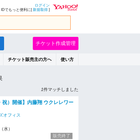
ログイン
IDでもっと便利に[
新規取得
]
チケット作成管理
チケット販売主の方へ
使い方
果
1
件マッチしました
水・祝）開催】内藤翔 ウクレレワー
ズオフィス
29（水）
販売終了