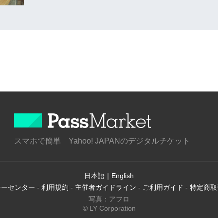
スマホで簡単 Yahoo! JAPANのデジタルチケット
日本語
｜
English
シーセンター
-
利用規約
-
主催者ガイドライン
-
ご利用ガイド
-
特定商取
写真：アフロ
© LY Corporation