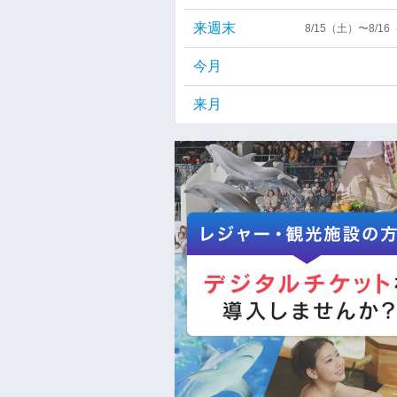
来週末
8/15（土）〜8/1
今月
来月