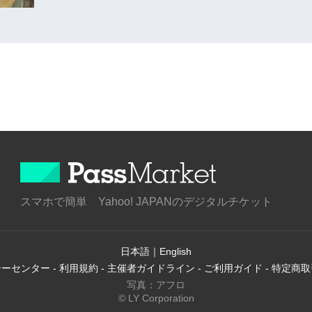
スマホで簡単 Yahoo! JAPANのデジタルチケット
日本語
｜
English
シーセンター
-
利用規約
-
主催者ガイドライン
-
ご利用ガイド
-
特定商取
写真：アフロ
© LY Corporation