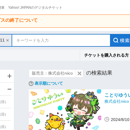
単 Yahoo! JAPANのデジタルチケット
ービスの終了について
/11
キーワードを入力
チケットを購入される方
の検索結果
販売主：株式会社niico
表示順について
ことりゆういB
株式会社niico
9（日）
9（日）
2024/8/
6（日）