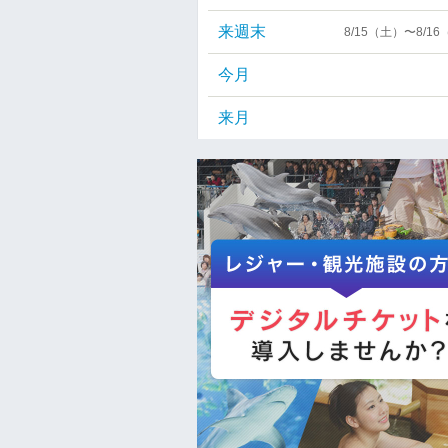
来週末
8/15（土）〜8/1
今月
来月