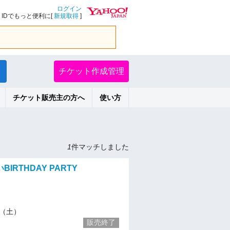
ログイン
IDでもっと便利に[
新規取得
]
チケット作成管理
チケット販売主の方へ
使い方
1
件マッチしました
IRTHDAY PARTY
10（土）
販売終了