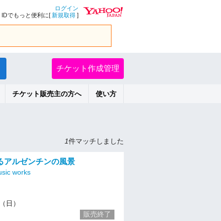
ログイン
IDでもっと便利に[
新規取得
]
チケット作成管理
チケット販売主の方へ
使い方
1
件マッチしました
るアルゼンチンの風景
sic works
/1（日）
販売終了