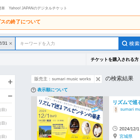
単 Yahoo! JAPANのデジタルチケット
ービスの終了について
2/31
キーワードを入力
チケットを購入される方
の検索結果
販売主：sumari music works
表示順について
リズムで巡
sumari mu
9（日）
9（日）
2024/12
宮城県
6（日）