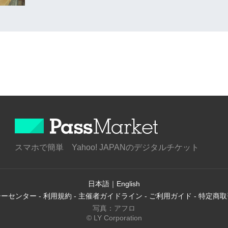
スマホで簡単 Yahoo! JAPANのデジタルチケット
日本語
｜
English
シーセンター
-
利用規約
-
主催者ガイドライン
-
ご利用ガイド
-
特定商取
写真：アフロ
© LY Corporation