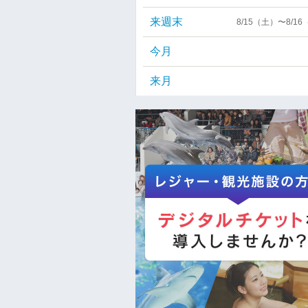
来週末
8/15（土）〜8/1
今月
来月