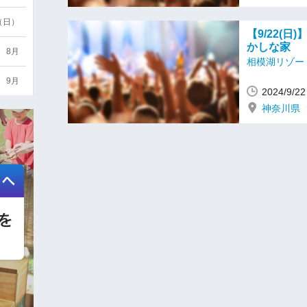
3（日）
【9/22(
かしな家
8月
相模湖リゾー
9月
2024/9/
神奈川県