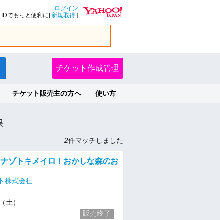
ログイン
IDでもっと便利に[
新規取得
]
チケット作成管理
チケット販売主の方へ
使い方
果
2
件マッチしました
土)】ナゾトキメイロ！おかしな森のお
ト株式会社
21（土）
販売終了