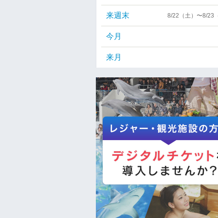
来週末
8/22（土）〜8/2
今月
来月