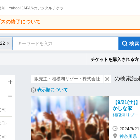
単 Yahoo! JAPANのデジタルチケット
ービスの終了について
/22
キーワードを入力
チケットを購入される方
の検索結
販売主：相模湖リゾート株式会社
表示順について
【9/21(
かしな家
6（日）
相模湖リゾー
6（日）
2024/9/
神奈川県
3（日）