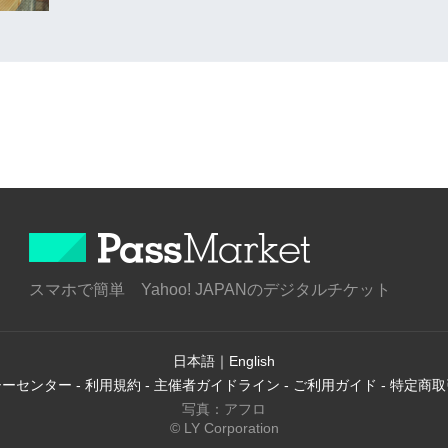
スマホで簡単 Yahoo! JAPANのデジタルチケット
日本語
｜
English
シーセンター
-
利用規約
-
主催者ガイドライン
-
ご利用ガイド
-
特定商取
写真：アフロ
© LY Corporation