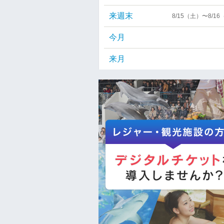
来週末
8/15（土）〜8/1
今月
来月