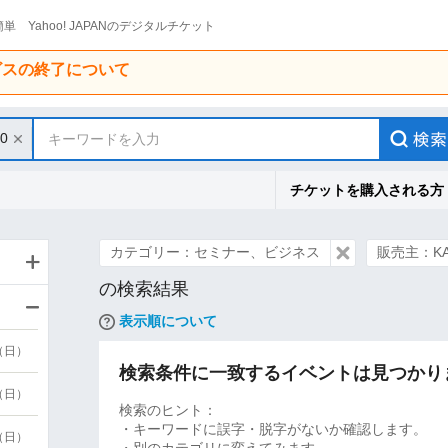
単 Yahoo! JAPANのデジタルチケット
ービスの終了について
30
キーワードを入力
チケットを購入される方
カテゴリー：セミナー、ビジネス
販売主：KA
の検索結果
表示順について
9（日）
検索条件に一致するイベントは見つかり
9（日）
検索のヒント：
・キーワードに誤字・脱字がないか確認します。
6（日）