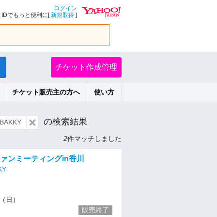
ログイン
IDでもっと便利に[
新規取得
]
チケット作成管理
チケット販売主の方へ
使い方
の検索結果
AKKY
2
件マッチしました
aファンミーティングin香川
KY
21（日）
販売終了