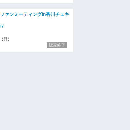
akaファンミーティングin香川チェキ
KY
21（日）
販売終了