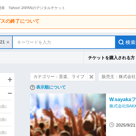
単 Yahoo! JAPANのデジタルチケット
ービスの終了について
/21
キーワードを入力
チケットを購入される方
カテゴリー：音楽、ライブ
販売主：株式会社B
表示順について
W.sayak
株式会社BAK
9（日）
9（日）
2025/9/
6（日）