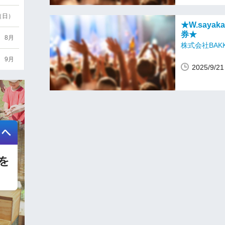
6（日）
★W.say
券★
8月
株式会社BAK
9月
2025/9/