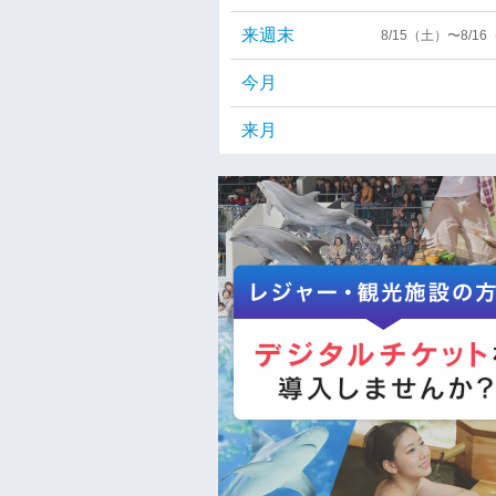
来週末
8/15（土）〜8/1
今月
来月