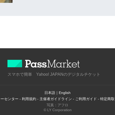
スマホで簡単 Yahoo! JAPANのデジタルチケット
日本語
｜
English
シーセンター
-
利用規約
-
主催者ガイドライン
-
ご利用ガイド
-
特定商取
写真：アフロ
© LY Corporation