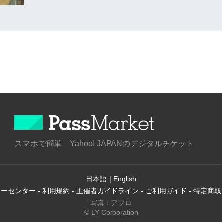
スマホで簡単 Yahoo! JAPANのデジタルチケット
日本語
｜
English
シーセンター
-
利用規約
-
主催者ガイドライン
-
ご利用ガイド
-
特定商取
写真：アフロ
© LY Corporation