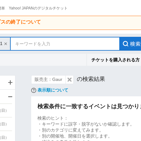
単 Yahoo! JAPANのデジタルチケット
ービスの終了について
31
キーワードを入力
チケットを購入される方
の検索結果
販売主：Gaur
表示順について
検索条件に一致するイベントは見つかり
9（日）
検索のヒント：
・キーワードに誤字・脱字がないか確認します。
9（日）
・別のカテゴリに変えてみます。
・別の開催地、開催日を選択します。
6（日）