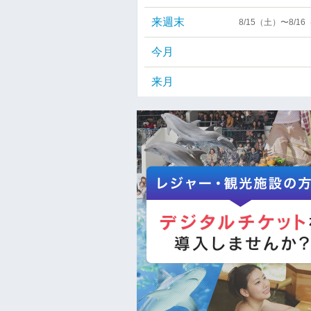
来週末
8/15（土）〜8/1
今月
来月