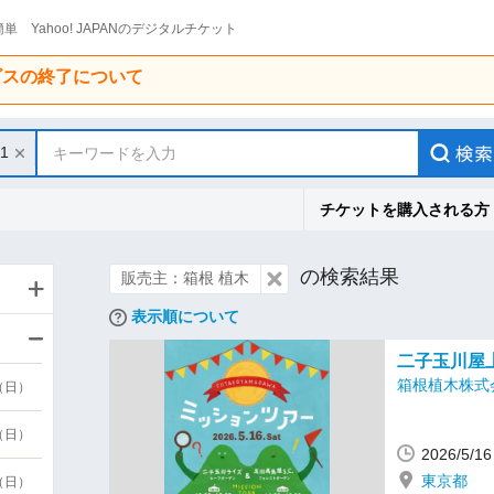
単 Yahoo! JAPANのデジタルチケット
ービスの終了について
31
キーワードを入力
チケットを購入される方
の検索結果
販売主：箱根 植木
表示順について
二子玉川屋
箱根植木株式
9（日）
9（日）
2026/5/
東京都
6（日）