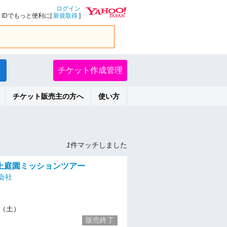
ログイン
IDでもっと便利に[
新規取得
]
チケット作成管理
チケット販売主の方へ
使い方
1
件マッチしました
上庭園ミッションツアー
会社
16（土）
販売終了