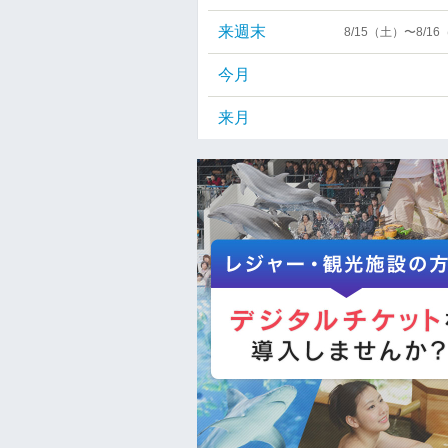
来週末
8/15（土）〜8/1
今月
来月