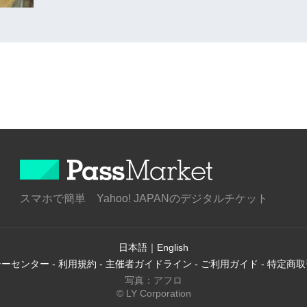
スマホで簡単 Yahoo! JAPANのデジタルチケット
日本語
｜
English
シーセンター
-
利用規約
-
主催者ガイドライン
-
ご利用ガイド
-
特定商取
写真：アフロ
© LY Corporation