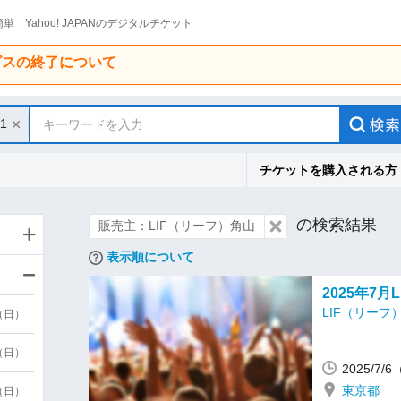
単 Yahoo! JAPANのデジタルチケット
ービスの終了について
31
キーワードを入力
チケットを購入される方
の検索結果
販売主：LIF（リーフ）角山
表示順について
2025年7月
LIF（リーフ
9（日）
9（日）
2025/7
東京都
6（日）