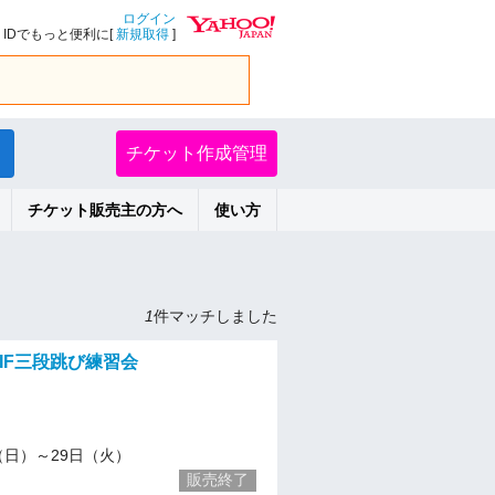
ログイン
IDでもっと便利に[
新規取得
]
チケット作成管理
チケット販売主の方へ
使い方
1
件マッチしました
LIF三段跳び練習会
）
/6（日）～29日（火）
販売終了