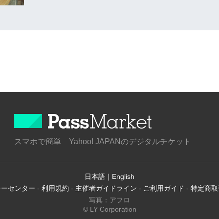
スマホで簡単 Yahoo! JAPANのデジタルチケット
日本語
｜
English
シーセンター
-
利用規約
-
主催者ガイドライン
-
ご利用ガイド
-
特定商取
写真：アフロ
© LY Corporation