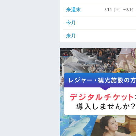
来週末
8/15（土）〜8/1
今月
来月