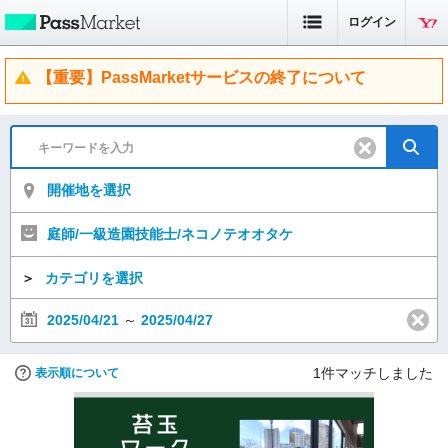
ログイン
【重要】PassMarketサービスの終了について
開催地を選択
庭師/一級造園技能士/ネコノテオオタケ
＞
カテゴリを選択
2025/04/21
～
2025/04/27
1
件マッチしました
表示順について