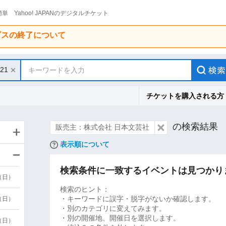
単 Yahoo! JAPANのデジタルチケット
ービスの終了について
/21
キーワードを入力
チケットを購入される方
の検索結果
販売主：株式会社 日本文芸社
表示順について
検索条件に一致するイベントは見つかり
9（日）
検索のヒント：
・キーワードに誤字・脱字がないか確認します。
9（日）
・別のカテゴリに変えてみます。
・別の開催地、開催日を選択します。
6（日）