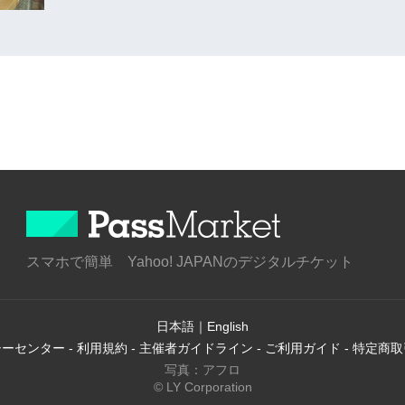
スマホで簡単 Yahoo! JAPANのデジタルチケット
日本語
｜
English
シーセンター
-
利用規約
-
主催者ガイドライン
-
ご利用ガイド
-
特定商取
写真：アフロ
© LY Corporation