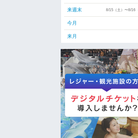
来週末
8/15（土）〜8/1
今月
来月