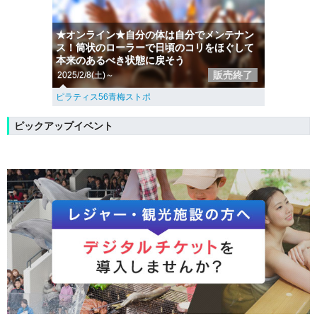
★オンライン★自分の体は自分でメンテナン
ス！筒状のローラーで日頃のコリをほぐして
本来のあるべき状態に戻そう
販売終了
2025/2/8(土)～
ピラティス56青梅ストポ
ピックアップイベント