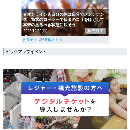
★オンライン★自分の体は自分でメンテナン
ス！筒状のローラーで日頃のコリをほぐして
本来のあるべき状態に戻そう
販売終了
2025/12/29(月)～
ピラティス56青梅ストポ
ピックアップイベント