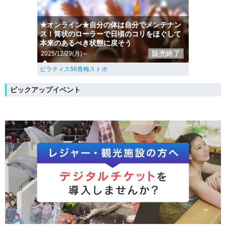
★オンライン★自分の体は自分でメンテナン
ス！筒状のローラーで日頃のコリをほぐして
本来のあるべき状態に戻そう
販売終了
2025/12/29(月)～
ピラティス56青梅ストポ
ピックアップイベント