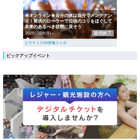
★オンライン★自分の体は自分でメンテナン
ス！筒状のローラーで日頃のコリをほぐして
本来のあるべき状態に戻そう
販売終了
2025/12/29(月)～
ピラティス56青梅ストポ
ピックアップイベント